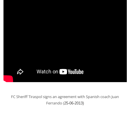
FC Sheriff Tiraspol signs an agreement with Spanish coach Juan
Ferrando (
25-06-2013)